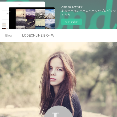
Ameba Owndで
あなただけのホームページやブログをつ
くろう
今すぐ試す
Blog
LODEONLINE BIO - WEBSITE CHƠI LÔ ĐỀ UY TÍN NHẤT VIỆT N